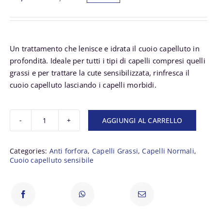
Il
Il
prezzo
prezzo
originale
attuale
Un trattamento che lenisce e idrata il cuoio capelluto in
era:
è:
profondità. Ideale per tutti i tipi di capelli compresi quelli
57,10 €.
52,00 €.
grassi e per trattare la cute sensibilizzata, rinfresca il
cuoio capelluto lasciando i capelli morbidi.
AGGIUNGI AL CARRELLO
Kerastase
Masque
Hydra-
Categories:
Anti forfora
,
Capelli Grassi
,
Capelli Normali
,
Cuoio capelluto sensibile
Apaisant
quantità