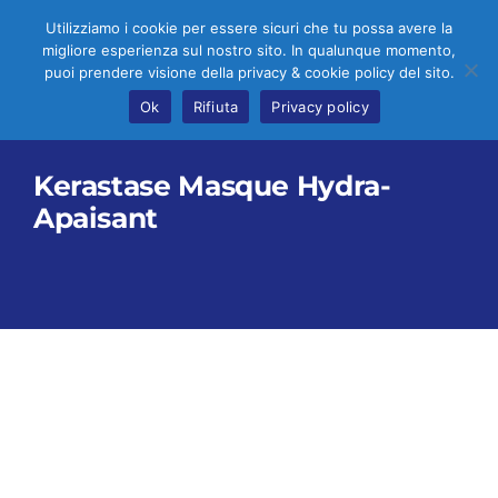
Salta
Utilizziamo i cookie per essere sicuri che tu possa avere la
al
migliore esperienza sul nostro sito. In qualunque momento,
Tog
contenuto
puoi prendere visione della privacy & cookie policy del sito.
Ok
Rifiuta
Privacy policy
Nav
HOME
Kerastase Masque Hydra-
Apaisant
CHI SIAMO
SHOP
NEWS
CONTATTI