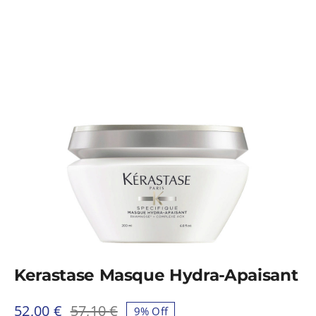
CARRELLO
CERCA
PER:
Kerastase Masque Hydra-Apaisant
52,00
€
57,10
€
9% Off