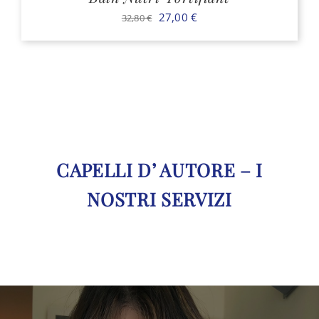
Il
Il
27,00
€
32,80
€
prezzo
prezzo
originale
attuale
era:
è:
32,80 €.
27,00 €.
CAPELLI D’ AUTORE – I
NOSTRI SERVIZI