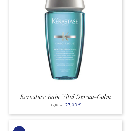
Kerastase Bain Vital Dermo-Calm
Il
Il
27,00
€
32,80
€
prezzo
prezzo
originale
attuale
era:
è: