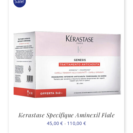
Sale!
32,80 €.
27,00 €.
Kerastase Specifique Aminexil Fiale
Fascia
45,00
€
-
110,00
€
di