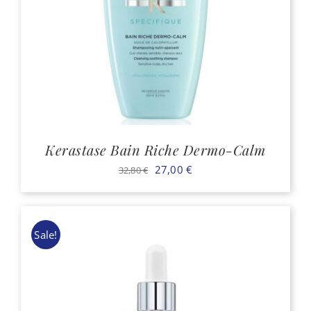
Kerastase Bain Riche Dermo-Calm
Il
Il
27,00
€
32,80
€
prezzo
prezzo
originale
attuale
era:
è:
Sale!
32,80 €.
27,00 €.